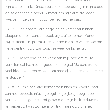
lezen dat ik een onderdruk van 46 heb, dat zal vast de reden
zijn dat ze schrikt. Direct spuit ze zoutoplossing in mijn bloed
en ze doet een bloeddruk meter om mijn arm die ieder
kwartier in de gaten houdt hoe het met me gaat.
02:00 – Een andere verpleegkundige komt naar binnen
stappen om een aantal bloedbuisjes af te nemen. Zonder
twijfel steek ik mijn arm uit en zonder me af te vragen waarom
het eigenlijk nodig was loopt ze weer de kamer uit.
03:00 – De verloskundige komt aan mijn bed om mij te
vertellen dat het niet zo goed met me gaat “Je bent wat te
veel bloed verloren en we gaan medicijnen toedienen om het
te stoppen.”
03:10 – 10 minuten later komen ze binnen en ik word weer
aan het zoveelste infuus gelegd. Tegelijkertijd begint een
verpleegkundige met grof geweld op mijn buik te duwen en
te hangen. Dit was zó intens pijnlijk maar nodig om het