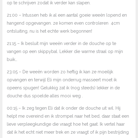
op te schrijven zodat ik verder kan slapen.
21:00 – Intussen heb ik al een aantal goeie weeën lopend en
hangend opgevangen. ze komen even controleren 4cm
ontsluiting, nu is het echte werk begonnen!
21:15 – Ik besluit mijn weeën verder in de douche op te
vangen op een skippybal. Lekker die warme straal op mijn
buik…
23:05 – De weeën worden zo heftig ik kan ze moeilijk
opvangen en terwijl Eli mijn onderrug masseert moet ik
opeens spugen! Gelukkig zat ik (nog steeds) lekker in de
douche dus spoelde alles mooi weg .
00:15 – Ik zeg tegen Eli dat ik onder de douche uit wil. Hij
helpt me overeind en ik strompel naar het bed, daar staat een
lieve verpleegkundige die vraagt hoe het gaat. Ik vertel haar
dat ik het echt niet meer trek en ze vraagt of ik pijn bestrijding