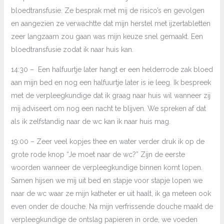
bloedtransfusie. Ze besprak met mij de risico’s en gevolgen
en aangezien ze verwachtte dat mijn herstel met ijzertabletten
zeer langzaam zou gaan was mijn keuze snel gemaakt. Een
bloedtransfusie zodat ik naar huis kan.
14:30 – Een halfuurtje later hangt er een helderrode zak bloed
aan mijn bed en nog een halfuurtje later is ie leeg. Ik bespreek
met de verpleegkundige dat ik graag naar huis wil wanneer zij
mij adviseert om nog een nacht te blijven. We spreken af dat
als ik zelfstandig naar de wc kan ik naar huis mag.
19:00 – Zeer veel kopjes thee en water verder druk ik op de
grote rode knop “Je moet naar de wc?” Zijn de eerste
woorden wanneer de verpleegkundige binnen komt lopen.
Samen hijsen we mij uit bed en stapje voor stapje lopen we
naar de wc waar ze mijn katheter er uit haalt, ik ga meteen ook
even onder de douche. Na mijn verfrissende douche maakt de
verpleegkundige de ontslag papieren in orde, we voeden