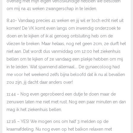
overleg met mijn eigen verloskundige hebben we besloten
om mij na 41 weken zwangerschap in te leiden.
8:40- Vandaag precies 41 weken en jij wil er toch echt niet uit
komen! De VK komt even langs om inwendig onderzoek te
doen en te kijken of ik al genoeg ontsluiting heb om de
vliezen te breken. Maar helaas, nog net geen 2cm, ze durft het
niet aan. Dat wordt dus vanmiddag om 12:00 het ziekenhuis
bellen om te kijken of ze vandaag een plekje hebben om mij
in te leiden. Wat spannend allemaal…. De gynaecoloog had
me voor het weekend zelfs bijna beloofd dat ik nu al bevallen
zou zijn, jij dacht daar anders over!
11:44 – Nog even geprobeerd een dutje te doen maar de
zenuwen laten me niet met rust. Nog een paar minuten en dan
mag ik het ziekenhuis bellen.
12:16 – YES! We mogen ons om half 3 melden op de
kraamafdeling. Nu nog even op het balkon relaxen met