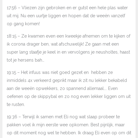
17:56 – Vliezen zijn gebroken en er gutst een hele plas water
uit mij. Nu een uurtje liggen en hopen dat de weeën vanzelf
op gang komen!
18:15 – Ze kwamen even een kweekje afnemen om te kijken of
ik corona drager ben, wat afschuwelijk! Ze gaan met een
super lang staafje je keel in en vervolgens je neusholtes, haast
tot je hersens bah…
19:15 – Het infuus was niet goed gezet en hebben ze
inmiddels 4x verkeerd geprikt maar ik zit nu lekker bekabeld
aan de weeën opwekkers, zo spannend allemaal…. Even
oefenen op de skippybal en zo nog even lekker liggen om uit
te rusten.
19:36 – Terwijl ik samen met Eli nog wat slaap probeer te
pakken voel ik mijn eerste wee opkomen. Best pijnlijk, maar
op dit moment nog wel te hebben. Ik draag Eli even op om dit