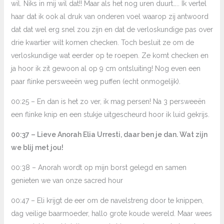
wil. Niks in mij wil dat!! Maar als het nog uren duurt….. Ik vertel
haar dat ik ook al druk van onderen voel waarop zij antwoord
dat dat wel erg snel zou zijn en dat de verloskundige pas over
drie kwartier wilt komen checken. Toch besluit ze om de
verloskundige wat eerder op te roepen. Ze komt checken en
ja hoor ik zit gewoon al op 9 cm ontsluiting! Nog even een
paar flinke persweeën weg puffen (echt onmogelijk).
00:25 – En dan is het zo ver, ik mag persen! Na 3 persweeën
een flinke knip en een stukje uitgescheurd hoor ik luid gekrijs.
00:37 – Lieve Anorah Elia Urresti, daar ben je dan. Wat zijn
we blij met jou!
00:38 – Anorah wordt op mijn borst gelegd en samen
genieten we van onze sacred hour
00:47 – Eli krijgt de eer om de navelstreng door te knippen,
dag veilige baarmoeder, hallo grote koude wereld. Maar wees